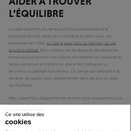
AIDER À TROUVER
L’ÉQUILIBRE
La juste répartition du temps entre le professionnel et le
personnel (famille, loisirs, etc.) contribue au bien vivre. Les
entreprises ont donc
un rôle à jouer dans le maintien de cet
équilibre délicat.
Dans certains cas, les équipes de ressources
humaines promeuvent une culture d’entreprise qui respecte le
temps personnel et mettent en place des politiques qui
favorisent un partage harmonieux. On pense par exemple à la
semaine de quatre jours, expérimentée dans de plus en plus
de structures.
Mais il serait faux d’appréhender le bien vivre uniquement sous
Continuer sans accepter
le prisme du temps (le temps passé à travailler versus à se
détendre). Cette vision quantitative de l’expérience humaine
Ce site utilise des
ne tient en effet pas compte des zones grises de nos emplois
cookies
du temps et du rôle que peuvent jouer d’autres facteurs