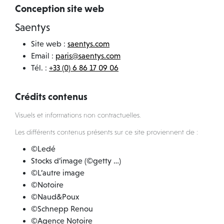
MÉCÉNAT
Conception site web
Saentys
ACTUALITÉS
Site web :
saentys.com
Email :
paris@saentys.com
Tél. :
+33 (0) 6 86 17 09 06
Crédits contenus
Visuels et informations non contractuelles.
Les différents contenus présents sur ce site proviennent de :
©Ledé
Stocks d’image (©getty …)
©L’autre image
©Notoire
©Naud&Poux
©Schnepp Renou
©Agence Notoire