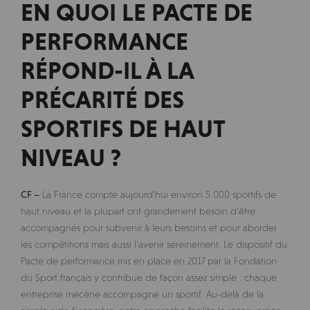
EN QUOI LE PACTE DE
PERFORMANCE
RÉPOND-IL À LA
PRÉCARITÉ DES
SPORTIFS DE HAUT
NIVEAU ?
CF –
La France compte aujourd’hui environ 5 000 sportifs de
haut niveau et la plupart ont grandement besoin d’être
accompagnés pour subvenir à leurs besoins et pour aborder
les compétitions mais aussi l’avenir sereinement. Le dispositif du
Pacte de performance mis en place en 2017 par la Fondation
du Sport français y contribue de façon assez simple : chaque
entreprise mécène accompagne un sportif. Au-delà de la