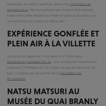
spectacles, animations sportives, découvrez
l’intégralité du
programme ici
. Mention spéciale aux croisières thématiques,
notamment celles dédiées au street-art grâce auxquelles vous
ne verrez plus l’art urbain du même œil !
EXPÉRIENCE GONFLÉE ET
PLEIN AIR À LA VILLETTE
Vous pourrez également vous aérer à la Villette avec
l’expérience gonflable Pop Air
: une introduction immersive et
ludique à “l’inflatable art”. En quittant la grande halle pour le
parc, n’oubliez pas de profiter de la
33e édition de
#CineVillette
.
NATSU MATSURI AU
MUSÉE DU QUAI BRANLY