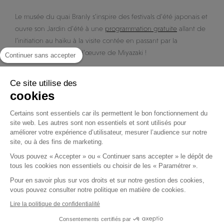
Le musée du quai Branly s’inspire des festivals d’été japonais et
ouvre son Jardin d’été à une
programmation gratuite
allant de
l’initiation au haïku à la visite contée en passant par la
projection des chefs d’œuvre de Miyazaki !
Continuer sans accepter
VERSAILLES SOUS LES
Ce site utilise des
cookies
GRANDES EAUX
Certains sont essentiels car ils permettent le bon fonctionnement du
MUSICALES
site web. Les autres sont non essentiels et sont utilisés pour
améliorer votre expérience d’utilisateur, mesurer l’audience sur notre
site, ou à des fins de marketing.
Les jardins, bosquets et bassins du château
s’animent tout l’été
Vous pouvez « Accepter » ou « Continuer sans accepter » le dépôt de
au son de la musique baroque. Pour une expérience encore
tous les cookies non essentiels ou choisir de les « Paramétrer ».
plus féérique, pensez à la version nocturne chaque samedi qui
Pour en savoir plus sur vos droits et sur notre gestion des cookies,
se termine par un magnifique feu d’artifice. A couper le
vous pouvez consulter notre politique en matière de cookies.
souffle.
Lire la politique de confidentialité
L’ART DU COCKTAIL
Consentements certifiés par