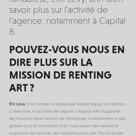
savoir plus sur l’activité de
l’agence, notamment à Capital
8.
POUVEZ-VOUS NOUS EN
DIRE PLUS SUR LA
MISSION DE RENTING
ART ?
Eric Lévy :
« Le concept a beaucoup évolué depuis sa création
à New York, mais l’idée de départ a toujours été d’apporter
de l’émotion dans l’univers de l’entreprise. Contrairement à une
galerie ou à un marchand d’art, nous louons des œuvres et
proposons des services de médiation pour que chacun puisse