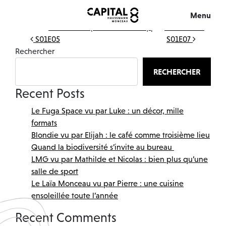
S01E06
Menu
Publié le
16 mai 2022
(21 octobre 2024)
par
mediabirds
Fermer
Navigation des articles
S01E05
S01E07
Rechercher
RECHERCHER
Recent Posts
Le Fuga Space vu par Luke : un décor, mille
formats
Blondie vu par Elijah : le café comme troisième lieu
L’IMMEUBLE
Quand la biodiversité s’invite au bureau
LMG vu par Mathilde et Nicolas : bien plus qu’une
L’EXPÉRIENCE
salle de sport
Le Laïa Monceau vu par Pierre : une cuisine
VISITE 360°
ensoleillée toute l’année
Recent Comments
MÉCÉNAT