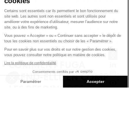
cookies
butte Monceau, avec une vue à 360° absolument saisissante. Et
pourtant, on distingue aussi les cheminées typiques parisiennes
Certains sont essentiels car ils permettent le bon fonctionnement du
en face, on est loin du gratte-ciel. Cet endroit nous a
site web. Les autres sont non essentiels et sont utilisés pour
améliorer votre expérience d’utilisateur, mesurer l’audience sur notre
immédiatement fait penser à Lanzarote, et nous a inspiré un lieu
site, ou à des fins de marketing.
unique, un volcan à Paris ! D’où ce bar entièrement conçu en
Vous pouvez « Accepter » ou « Continuer sans accepter » le dépôt de
bois brûlé, avec des tapas à partager. Pour l’instant, nous
tous les cookies non essentiels ou choisir de les « Paramétrer ».
ouvrons uniquement sur privatisation, mais à terme, la magie du
Pour en savoir plus sur vos droits et sur notre gestion des cookies,
Fuga R sera accessible à toutes et tous. »
vous pouvez consulter notre politique en matière de cookies.
COMMENT FUGA
Lire la politique de confidentialité
Consentements certifiés par
PREND-ELLE EN COMPTE
Paramétrer
Accepter
LES BESOINS DES
Axeptio consent
Plateforme de Gestion du Consentement : Personnalisez vos O
PROFESSIONNELS
Notre plateforme vous permet d'adapter et de gérer vos paramètr
PARISIENS ?
Quentin Garreau de Labarre : « Il y en a pour tous les goûts et