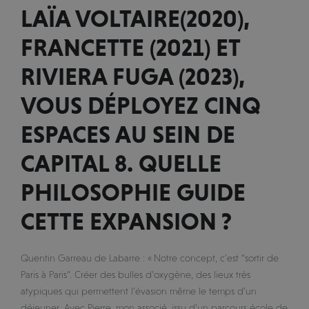
LAÏA VOLTAIRE(2020),
FRANCETTE (2021) ET
RIVIERA FUGA (2023),
VOUS DÉPLOYEZ CINQ
ESPACES AU SEIN DE
CAPITAL 8. QUELLE
PHILOSOPHIE GUIDE
CETTE EXPANSION ?
Quentin Garreau de Labarre : « Notre concept, c’est “sortir de
Paris à Paris”. Créer des bulles d’oxygène, des lieux très
atypiques qui permettent l’évasion même le temps d’un
déjeuner. Avec Pierre, mon associé, issu d’un parcours école de