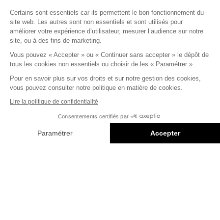
Certains sont essentiels car ils permettent le bon fonctionnement du
site web. Les autres sont non essentiels et sont utilisés pour
améliorer votre expérience d’utilisateur, mesurer l’audience sur notre
site, ou à des fins de marketing.
32 Rue de Monceau 75008 Paris
Vous pouvez « Accepter » ou « Continuer sans accepter » le dépôt de
© Capital 8 – Invesco
tous les cookies non essentiels ou choisir de les « Paramétrer ».
Pour en savoir plus sur vos droits et sur notre gestion des cookies,
Mentions légales
vous pouvez consulter notre politique en matière de cookies.
Politique confidentialité
Lire la politique de confidentialité
Consentements certifiés par
Conception
Saentys
Paramétrer
Accepter
INSPIRATION
3MIN
Axeptio consent
Plateforme de Gestion du Consentement : Personnalisez vos O
Economie circulaire : comment faire
Notre plateforme vous permet d'adapter et de gérer vos paramètr
mieux avec moins de ressources ?
> Découvrir l’article