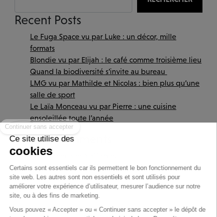
Recent Posts
Le Fuga Space vu par Luke : un décor, mille
formats
Blondie vu par Elijah : le café comme troisième lieu
Quand la biodiversité s’invite au bureau
LMG vu par Mathilde et Nicolas : bien plus qu’une
salle de sport
Le Laïa Monceau vu par Pierre : une cuisine
Continuer sans accepter
ensoleillée toute l’année
Recent Comments
Ce site utilise des
cookies
Aucun commentaire à afficher.
32 Rue de Monceau 75008 Paris
Certains sont essentiels car ils permettent le bon fonctionnement du
site web. Les autres sont non essentiels et sont utilisés pour
2026 © Capital 8 – Invesco
améliorer votre expérience d’utilisateur, mesurer l’audience sur notre
site, ou à des fins de marketing.
32 Rue de Monceau 75008 Paris
Vous pouvez « Accepter » ou « Continuer sans accepter » le dépôt de
© Capital 8 – Invesco