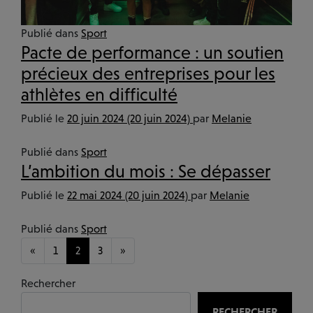
Publié dans
Sport
Pacte de performance : un soutien
précieux des entreprises pour les
athlètes en difficulté
Publié le
20 juin 2024
(20 juin 2024)
par
Melanie
Publié dans
Sport
L’ambition du mois : Se dépasser
Publié le
22 mai 2024
(20 juin 2024)
par
Melanie
Publié dans
Sport
Navigation dans les articles
«
1
2
3
»
Rechercher
RECHERCHER