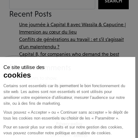
SEARCH
Recent Posts
Une journée à Capital 8 avec Wassila & Capucine |
Immersion au cœur du lieu
Conflits de générations au travail : et s’il s’agissait
d’un malentendu ?
Continuer sans accepter
Capital 8, for companies who demand the best
Recent Comments
Ce site utilise des
cookies
No comments to show.
32 Rue de Monceau 75008 Paris
Certains sont essentiels car ils permettent le bon fonctionnement du
site web. Les autres sont non essentiels et sont utilisés pour
2026 © Capital 8 – Invesco
améliorer votre expérience d’utilisateur, mesurer l’audience sur notre
site, ou à des fins de marketing.
32 Rue de Monceau 75008 Paris
Vous pouvez « Accepter » ou « Continuer sans accepter » le dépôt de
2023 © Capital 8 – Invesco
Legal Notice
tous les cookies non essentiels ou choisir de les « Paramétrer ».
Privacy policy
Pour en savoir plus sur vos droits et sur notre gestion des cookies,
Legal Notice
vous pouvez consulter notre politique en matière de cookies.
Conception
Saentys