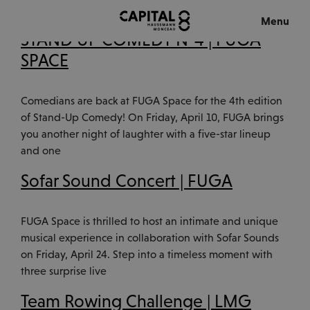
Tag:
Évènements
Menu
STAND UP COMEDY N°4 | FUGA
Fermer
SPACE
EN
FR
Comedians are back at FUGA Space for the 4th edition
of Stand-Up Comedy! On Friday, April 10, FUGA brings
you another night of laughter with a five-star lineup
and one
Sofar Sound Concert | FUGA
CAPITAL 8
FUGA Space is thrilled to host an intimate and unique
THE BUILDING
musical experience in collaboration with Sofar Sounds
on Friday, April 24. Step into a timeless moment with
THE EXPERIENCE
three surprise live
Team Rowing Challenge | LMG