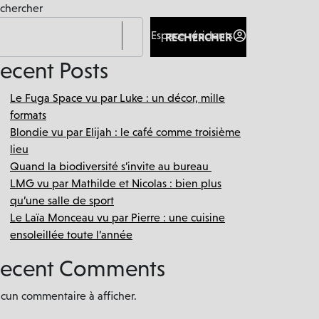
chercher
Espace résidents
Actualités
RECHERCHER
ecent Posts
Le Fuga Space vu par Luke : un décor, mille
formats
Blondie vu par Elijah : le café comme troisième
lieu
Quand la biodiversité s’invite au bureau
LMG vu par Mathilde et Nicolas : bien plus
qu’une salle de sport
Le Laïa Monceau vu par Pierre : une cuisine
ensoleillée toute l’année
ecent Comments
cun commentaire à afficher.