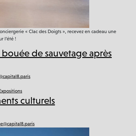
a conciergerie « Clac des Doigts », recevez en cadeau une
 l’été !
, bouée de sauvetage après
capital8.paris
Expositions
ments culturels
e@capital8.paris