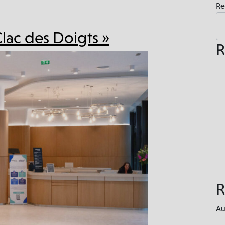
Re
L’immeuble
L’expérience
Visite 360°
Mécénat
Clac des Doigts »
R
R
Au