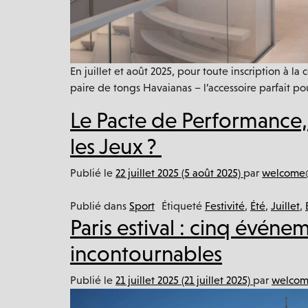
En juillet et août 2025, pour toute inscription à l
paire de tongs Havaianas – l’accessoire parfait pour
Le Pacte de Performance
les Jeux ?
Publié le
22 juillet 2025
(5 août 2025)
par
welcome@
Publié dans
Sport
Étiqueté
Festivité
,
Été
,
Juillet
,
Paris estival : cinq événe
incontournables
Publié le
21 juillet 2025
(21 juillet 2025)
par
welcom