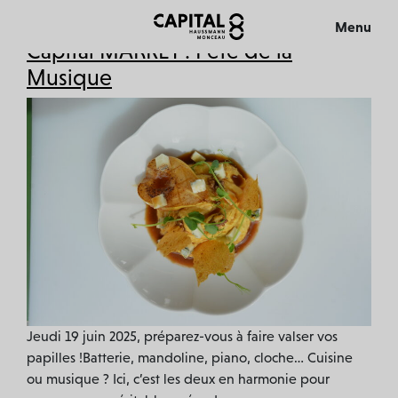
Étiquette :
Saveurs
Menu
Capital MARKET : Fête de la
Fermer
Musique
L’IMMEUBLE
L’EXPÉRIENCE
VISITE 360°
Jeudi 19 juin 2025, préparez-vous à faire valser vos
papilles !Batterie, mandoline, piano, cloche… Cuisine
ou musique ? Ici, c’est les deux en harmonie pour
MÉCÉNAT