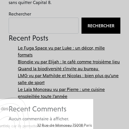
sans quitter Capital 8.
Rechercher
RECHERCHER
Recent Posts
Le Fuga Space vu par Luke : un décor, mille
formats
Blondie vu par Elijah : le café comme troisième lieu
Quand la biodiversité s’invite au bureau
LMG vu par Mathilde et Nicolas : bien plus qu’une
salle de sport
Le Laïa Monceau vu par Pierre : une cuisine
ensoleillée toute l’année
Recent Comments
Ce site utilise des
cookies
Aucun commentaire à afficher.
32 Rue de Monceau 75008 Paris
Certains sont essentiels car ils permettent le bon fonctionnement du