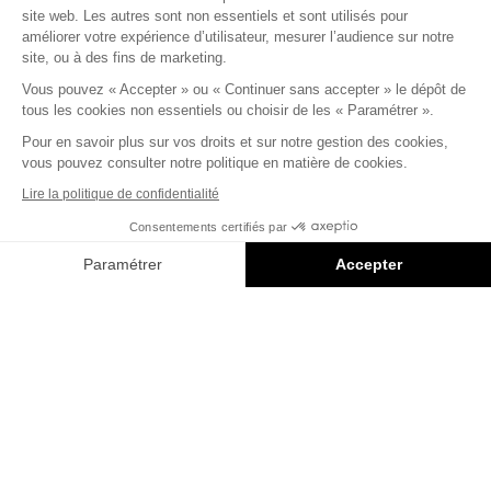
site web. Les autres sont non essentiels et sont utilisés pour
améliorer votre expérience d’utilisateur, mesurer l’audience sur notre
site, ou à des fins de marketing.
32 Rue de Monceau 75008 Paris
Vous pouvez « Accepter » ou « Continuer sans accepter » le dépôt de
© Capital 8 – Invesco
tous les cookies non essentiels ou choisir de les « Paramétrer ».
Pour en savoir plus sur vos droits et sur notre gestion des cookies,
Mentions légales
vous pouvez consulter notre politique en matière de cookies.
Politique confidentialité
Lire la politique de confidentialité
Consentements certifiés par
Conception
Saentys
Paramétrer
Accepter
INSPIRATION
4 MIN
Axeptio consent
Plateforme de Gestion du Consentement : Personnalisez vos O
La restauration responsable, par ceux
qui la font!
Notre plateforme vous permet d'adapter et de gérer vos paramètr
> Découvrir l’article