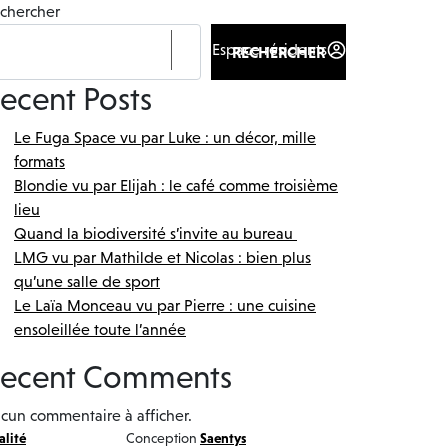
chercher
Espace résidents
Actualités
RECHERCHER
ecent Posts
Le Fuga Space vu par Luke : un décor, mille
formats
Blondie vu par Elijah : le café comme troisième
lieu
Quand la biodiversité s’invite au bureau
LMG vu par Mathilde et Nicolas : bien plus
qu’une salle de sport
Le Laïa Monceau vu par Pierre : une cuisine
ensoleillée toute l’année
ecent Comments
cun commentaire à afficher.
alité
Conception
Saentys