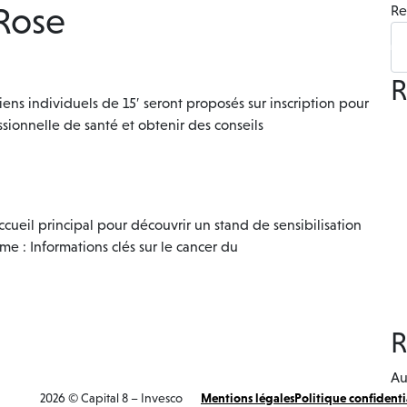
Rose
Re
L’immeuble
L’expérience
Visite 360°
Mécénat
R
ens individuels de 15′ seront proposés sur inscription pour
sionnelle de santé et obtenir des conseils
cueil principal pour découvrir un stand de sensibilisation
e : Informations clés sur le cancer du
R
Au
2026 © Capital 8 – Invesco
Mentions légales
Politique confidenti