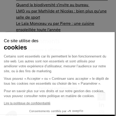
Quand la biodiversité s’invite au bureau
LMG vu par Mathilde et Nicolas : bien plus qu’une
salle de sport
Le Laïa Monceau vu par Pierre : une cuisine
Continuer sans accepter
ensoleillée toute l’année
Recent Comments
Ce site utilise des
cookies
Aucun commentaire à afficher.
32 Rue de Monceau 75008 Paris
Certains sont essentiels car ils permettent le bon fonctionnement du
site web. Les autres sont non essentiels et sont utilisés pour
2026 © Capital 8 – Invesco
améliorer votre expérience d’utilisateur, mesurer l’audience sur notre
site, ou à des fins de marketing.
32 Rue de Monceau 75008 Paris
Vous pouvez « Accepter » ou « Continuer sans accepter » le dépôt de
© Capital 8 – Invesco
Mentions légales
tous les cookies non essentiels ou choisir de les « Paramétrer ».
Politique confidentialité
Pour en savoir plus sur vos droits et sur notre gestion des cookies,
Mentions légales
vous pouvez consulter notre politique en matière de cookies.
Conception
Saentys
Politique confidentialité
Lire la politique de confidentialité
Consentements certifiés par
Conception
Saentys