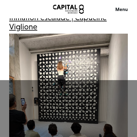
Étiquette :
sport
Menu
Initiation escalade | Capucine
Fermer
Viglione
FR
EN
L’IMMEUBLE
L’EXPÉRIENCE
VISITE 360°