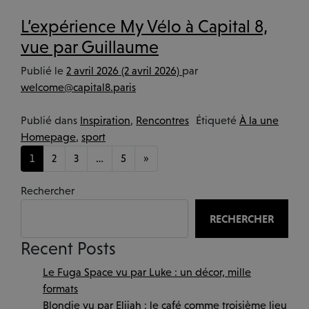
L’expérience My Vélo à Capital 8,
vue par Guillaume
Publié le
2 avril 2026
(2 avril 2026)
par
welcome@capital8.paris
Publié dans
Inspiration
,
Rencontres
Étiqueté
À la une
Homepage
,
sport
Navigation dans les articles
1
2
3
…
5
»
Rechercher
RECHERCHER
Recent Posts
Le Fuga Space vu par Luke : un décor, mille
formats
Blondie vu par Elijah : le café comme troisième lieu