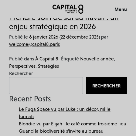
Étiquette :
Stratégies
Menu
Prendre soin de soi au travail : un
Fermer
enjeu stratégique en 2026
Publié le
6 janvier 2026
(22 décembre 2025)
par
welcome@capital8.paris
Publié dans
À Capital 8
Étiqueté
Nouvelle année
,
Perspectives
,
Stratégies
Rechercher
L’IMMEUBLE
RECHERCHER
Recent Posts
L’EXPÉRIENCE
Le Fuga Space vu par Luke : un décor, mille
VISITE 360°
formats
Blondie vu par Elijah : le café comme troisième lieu
MÉCÉNAT
Quand la biodiversité s’invite au bureau