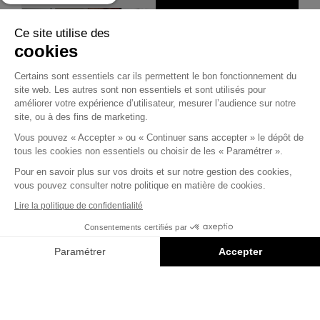
Ce site utilise des
cookies
Certains sont essentiels car ils permettent le bon fonctionnement du
site web. Les autres sont non essentiels et sont utilisés pour
À CAPITAL
8
améliorer votre expérience d’utilisateur, mesurer l’audience sur notre
site, ou à des fins de marketing.
2 MIN
32 Rue de Monceau 75008 Paris
Vous pouvez « Accepter » ou « Continuer sans accepter » le dépôt de
© Capital 8 – Invesco
Mécénat
tous les cookies non essentiels ou choisir de les « Paramétrer ».
sportif :
Pour en savoir plus sur vos droits et sur notre gestion des cookies,
Mentions légales
vous pouvez consulter notre politique en matière de cookies.
trois ans de
Politique confidentialité
Lire la politique de confidentialité
mécénat
Consentements certifiés par
avec le
Conception
Saentys
Paramétrer
Accepter
Pacte de
Axeptio consent
Plateforme de Gestion du Consentement : Personnalisez vos O
Performance
à Capital 8
Notre plateforme vous permet d'adapter et de gérer vos paramètr