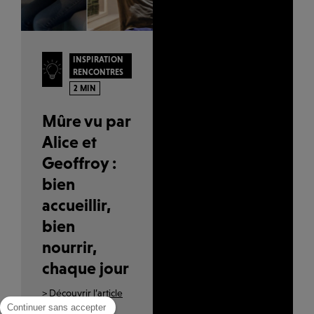
INSPIRATION
RENCONTRES
2 MIN
Mûre vu par
Alice et
Geoffroy :
bien
accueillir,
bien
nourrir,
chaque jour
> Découvrir l’article
Continuer sans accepter