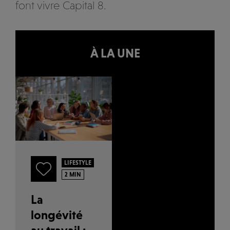
font vivre Capital 8.
À LA UNE
LIFESTYLE
2 MIN
La
longévité