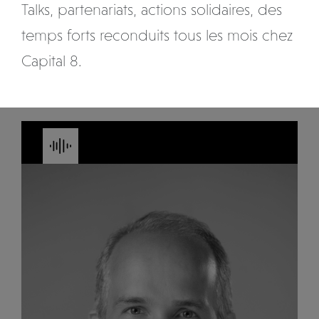
Talks, partenariats, actions solidaires, des
temps forts reconduits tous les mois chez
Capital 8.