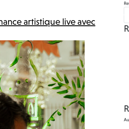
Re
L’immeuble
L’expérience
Visite 360°
Mécénat
Actu
ance artistique live avec
R
R
Au