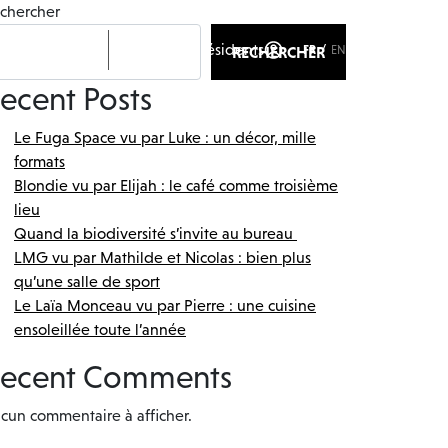
chercher
Espace résidents
alités
RECHERCHER
FR
EN
ecent Posts
Le Fuga Space vu par Luke : un décor, mille
formats
Blondie vu par Elijah : le café comme troisième
lieu
Quand la biodiversité s’invite au bureau
LMG vu par Mathilde et Nicolas : bien plus
qu’une salle de sport
Le Laïa Monceau vu par Pierre : une cuisine
ensoleillée toute l’année
ecent Comments
cun commentaire à afficher.