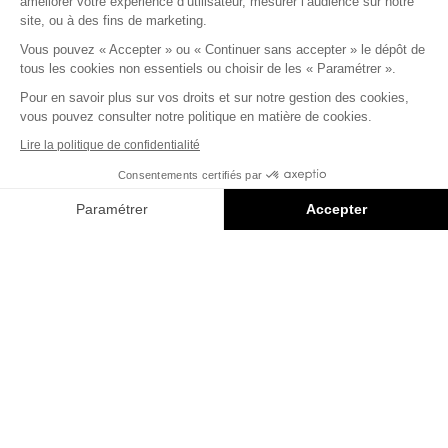
améliorer votre expérience d’utilisateur, mesurer l’audience sur notre
site, ou à des fins de marketing.
32 Rue de Monceau 75008 Paris
Vous pouvez « Accepter » ou « Continuer sans accepter » le dépôt de
© Capital 8 – Invesco
tous les cookies non essentiels ou choisir de les « Paramétrer ».
Pour en savoir plus sur vos droits et sur notre gestion des cookies,
Mentions légales
vous pouvez consulter notre politique en matière de cookies.
Politique confidentialité
Lire la politique de confidentialité
Consentements certifiés par
Conception
Saentys
Paramétrer
Accepter
SPORT À CAPITAL 8
VIDÉO
Axeptio consent
Plateforme de Gestion du Consentement : Personnalisez vos O
Une journée à Capital 8 avec Wassila &
Capucine | Immersion au cœur du lieu
Notre plateforme vous permet d'adapter et de gérer vos paramètr
> Découvrir l’article
À CAPITAL 8
2 MIN